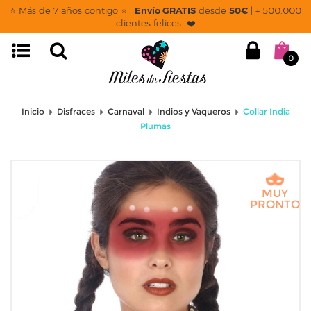
⭐ Más de 7 años contigo ⭐ |
Envío GRATIS
desde
50€
| + 500.000
clientes felices ❤️
0
Inicio
Disfraces
Carnaval
Indios y Vaqueros
Collar India
Plumas
MUY
PRONTO