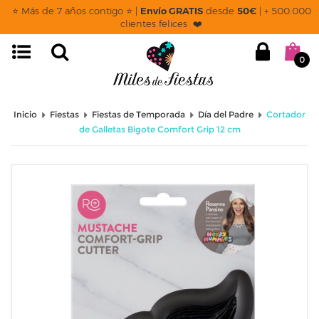
⭐ Más de 7 años contigo ⭐ |
Envío GRATIS
desde
50€
| + 500.000
clientes felices ❤️
0
Inicio
Fiestas
Fiestas de Temporada
Día del Padre
Cortador
de Galletas Bigote Comfort Grip 12 cm