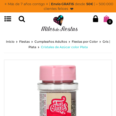
⭐ Más de 7 años contigo ⭐ |
Envío GRATIS
desde
50€
| + 500.000
clientes felices ❤️
0
Inicio
Fiestas
Cumpleaños Adultos
Fiestas por Color
Gris |
Plata
Cristales de Azúcar color Plata