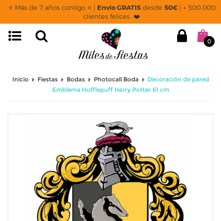
⭐ Más de 7 años contigo ⭐ |
Envío GRATIS
desde
50€
| + 500.000
clientes felices ❤️
0
Inicio
Fiestas
Bodas
Photocall Boda
Decoración de pared
Emblema Hufflepuff Harry Potter 61 cm​