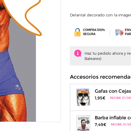
Delantal decorado con la ima
COMPRA 100%
ENV
SEGURA
PAR
Haz tu pedido ahora y recí
Baleares)
Accesorios recomenda
Gafas con Cejas
1,95€
RECIBE (11/08
Barba inflable 
7,49€
RECIBE (11/08