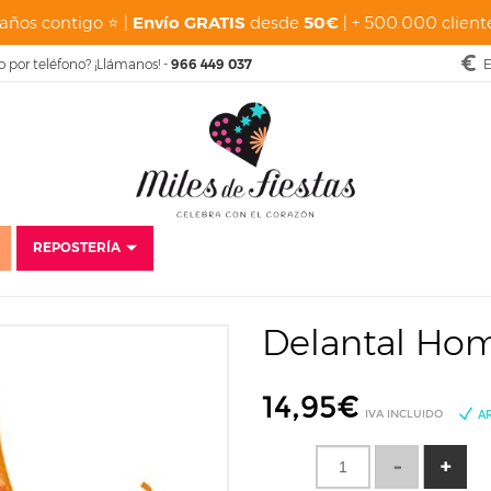
años contigo ⭐ |
Envío GRATIS
desde
50€
| + 500.000 cliente
o por teléfono? ¡Llámanos! -
966 449 037
E
REPOSTERÍA
cio
Disfraces
Complementos
Delantales
Delantal Hombre Muscul
Delantal Ho
14,95
€
IVA INCLUIDO
A