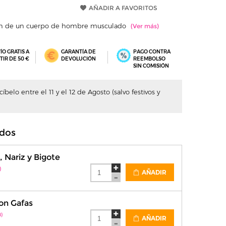
AÑADIR A FAVORITOS
gen de un cuerpo de hombre musculado
ÍO GRATIS A
GARANTÍA DE
PAGO CONTRA
TIR DE 50 €
DEVOLUCIÓN
REEMBOLSO
SIN COMISIÓN
belo entre el 11 y el 12 de Agosto (salvo festivos y
dos
, Nariz y Bigote
)
AÑADIR
con Gafas
)
AÑADIR