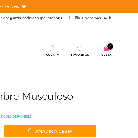
s felices ❤️
nvíos
gratis
pedidos superiores
50€
Envíos
24h - 48h
0
CUENTA
FAVORITOS
CESTA
oso
mbre Musculoso
RTÍCULO DISPONIBLE
AÑADIR A CESTA