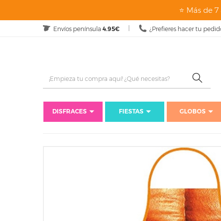
⭐ Más de 7 
Envíos península
4.95€
¿Prefieres hacer tu pedid
DISFRACES
FIESTAS
GLOBOS
Ini