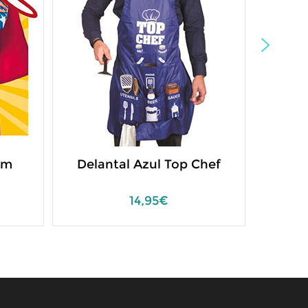
om
Delantal Azul Top Chef
Dela
14,95€