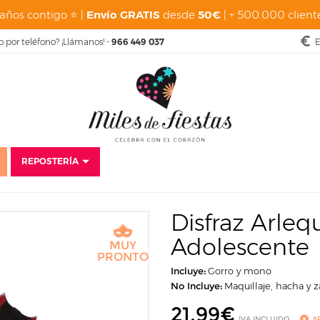
años contigo ⭐ |
Envío GRATIS
desde
50€
| + 500.000 cliente
o por teléfono? ¡Llámanos! -
966 449 037
E
REPOSTERÍA
sfraces
Carnaval
Disfraces para niños
Disfraz Arlequín Sangriento 
Disfraz Arleq
Adolescente
MUY
PRONTO
Incluye:
Gorro y mono
No Incluye:
Maquillaje, hacha y 
21,99
€
IVA INCLUIDO
A