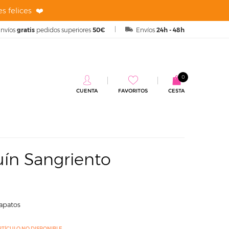
s felices ❤️
nvíos
gratis
pedidos superiores
50€
Envíos
24h - 48h
0
CUENTA
FAVORITOS
CESTA
Adolescente
uín Sangriento
zapatos
RTÍCULO NO DISPONIBLE