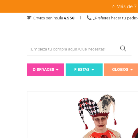
⭐ Más de 7 
Envíos península
4.95€
¿Prefieres hacer tu pedid
DISFRACES
FIESTAS
GLOBOS
Inicio
Di