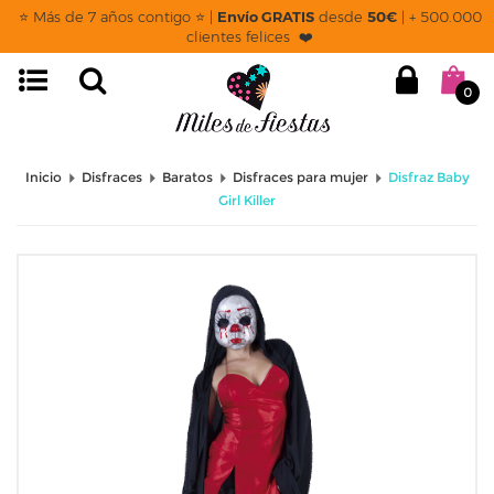
⭐ Más de 7 años contigo ⭐ |
Envío GRATIS
desde
50€
| + 500.000
clientes felices ❤️
0
Inicio
Disfraces
Baratos
Disfraces para mujer
Disfraz Baby
Girl Killer