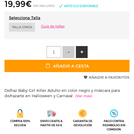
19,99
€
IVA INCLUIDO
ARTÍCULO DISPONIBLE
Selecciona Talla
Guía de tallas
TALLA ÚNICA
AÑADIR A CESTA
AÑADIR A FAVORITOS
Disfraz Baby Girl Killer Adulto en color negro y máscara para
disfrazarte en Halloween y Carnaval
COMPRA 100%
ENVÍO GRATIS A
GARANTÍA DE
PAGO CONTRA
SEGURA
PARTIR DE 50 €
DEVOLUCIÓN
REEMBOLSO SIN
COMISIÓN