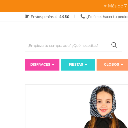
⭐ Más de 7 
Envíos península
4.95€
¿Prefieres hacer tu pedid
DISFRACES
FIESTAS
GLOBOS
In