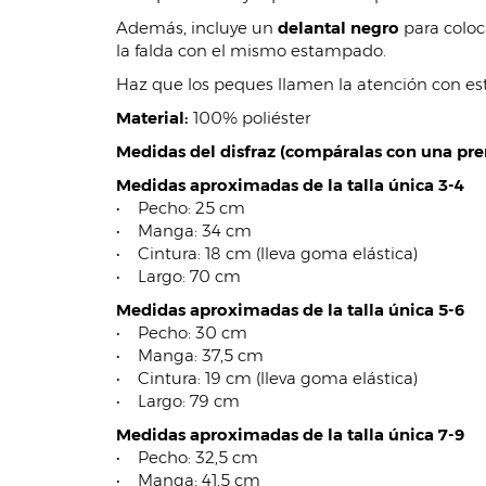
Además, incluye un
delantal negro
para coloc
la falda con el mismo estampado.
Haz que los peques llamen la atención con est
Material:
100% poliéster
Medidas del disfraz (compáralas con una pren
Medidas aproximadas de la talla única 3-4
• Pecho: 25 cm
• Manga: 34 cm
• Cintura: 18 cm (lleva goma elástica)
• Largo: 70 cm
Medidas aproximadas de la talla única 5-6
• Pecho: 30 cm
• Manga: 37,5 cm
• Cintura: 19 cm (lleva goma elástica)
• Largo: 79 cm
Medidas aproximadas de la talla única 7-9
• Pecho: 32,5 cm
• Manga: 41,5 cm