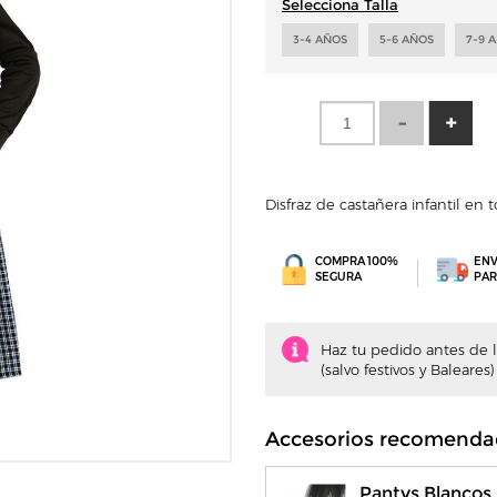
Selecciona Talla
3-4 AÑOS
5-6 AÑOS
7-9 
Disfraz de castañera infantil e
COMPRA 100%
ENV
SEGURA
PAR
Haz tu pedido antes de la
(salvo festivos y Baleares)
Accesorios recomenda
Pantys Blancos I