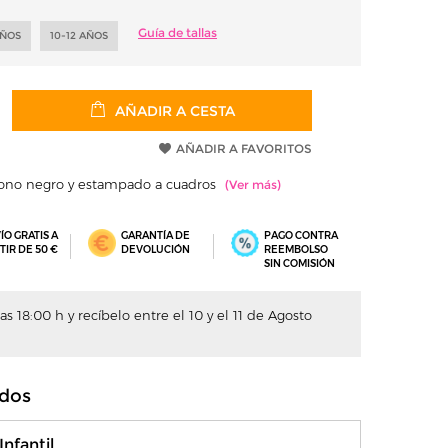
Guía de tallas
AÑOS
10-12 AÑOS
AÑADIR A CESTA
AÑADIR A FAVORITOS
n tono negro y estampado a cuadros
ÍO GRATIS A
GARANTÍA DE
PAGO CONTRA
TIR DE 50 €
DEVOLUCIÓN
REEMBOLSO
SIN COMISIÓN
s 18:00 h y recíbelo entre el 10 y el 11 de Agosto
dos
nfantil