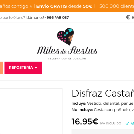
años contigo ⭐ |
Envío GRATIS
desde
50€
| + 500.000 cliente
o por teléfono? ¡Llámanos! -
966 449 037
E
REPOSTERÍA
icio
Disfraces
Baratos
Disfraces para niñas
Disfraz Castañera Infan
Disfraz Castañ
Incluye:
Vestido, delantal, pañue
No Incluye:
Cesta con pañuelo, 
16,95
€
IVA INCLUIDO
A