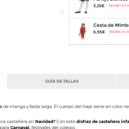
3,25€
RECIBE (10/0
Cesta de Mimbre
6,95€
RECIBE (10/0
GUÍA DE TALLAS
o
de manga y falda larga. El cuerpo del traje viene en color n
sica castañera en
Navidad?
Con este
disfraz de castañera infa
 para
Carnaval,
festivales del colegio...