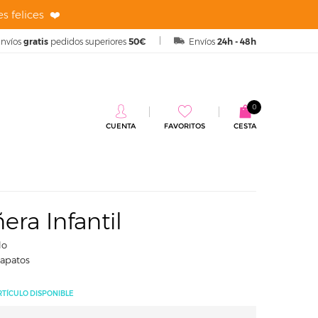
s felices ❤️
nvíos
gratis
pedidos superiores
50€
Envíos
24h - 48h
0
CUENTA
FAVORITOS
CESTA
til
era Infantil
lo
zapatos
RTÍCULO DISPONIBLE