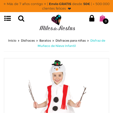
⭐ Más de 7 años contigo ⭐ |
Envío GRATIS
desde
50€
| + 500.000
clientes felices ❤️
0
Inicio
Disfraces
Baratos
Disfraces para niñas
Disfraz de
Muñeco de Nieve Infantil