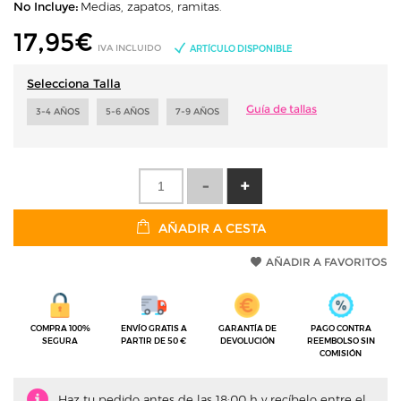
No Incluye:
Medias, zapatos, ramitas.
17,95
€
IVA INCLUIDO
ARTÍCULO DISPONIBLE
Selecciona Talla
Guía de tallas
3-4 AÑOS
5-6 AÑOS
7-9 AÑOS
AÑADIR A CESTA
AÑADIR A FAVORITOS
COMPRA 100%
ENVÍO GRATIS A
GARANTÍA DE
PAGO CONTRA
SEGURA
PARTIR DE 50 €
DEVOLUCIÓN
REEMBOLSO SIN
COMISIÓN
Haz tu pedido antes de las 18:00 h y recíbelo entre el