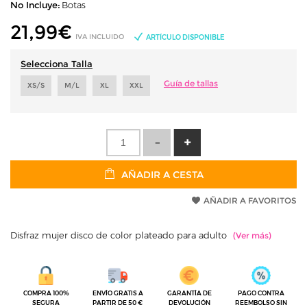
No Incluye:
Botas
21,99
€
IVA INCLUIDO
ARTÍCULO DISPONIBLE
Selecciona Talla
Guía de tallas
XS/S
M/L
XL
XXL
AÑADIR A CESTA
AÑADIR A FAVORITOS
Disfraz mujer disco de color plateado para adulto
COMPRA 100%
ENVÍO GRATIS A
GARANTÍA DE
PAGO CONTRA
SEGURA
PARTIR DE 50 €
DEVOLUCIÓN
REEMBOLSO SIN