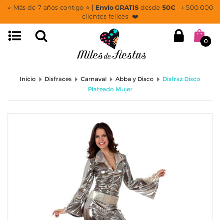
⭐ Más de 7 años contigo ⭐ |
Envío GRATIS
desde
50€
| + 500.000
clientes felices ❤️
0
Inicio
Disfraces
Carnaval
Abba y Disco
Disfraz Disco
Plateado Mujer