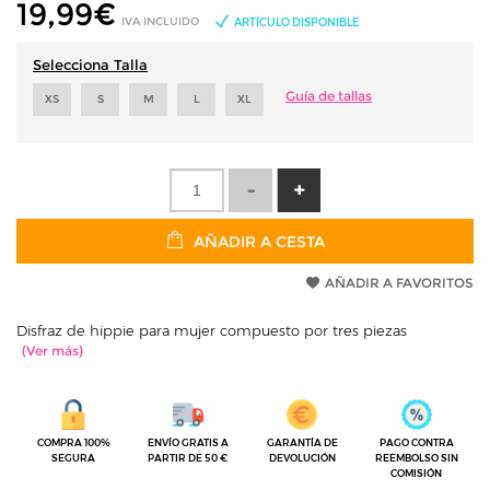
19,99
€
IVA INCLUIDO
ARTÍCULO DISPONIBLE
Selecciona Talla
Guía de tallas
XS
S
M
L
XL
AÑADIR A CESTA
AÑADIR A FAVORITOS
Disfraz de hippie para mujer compuesto por tres piezas
COMPRA 100%
ENVÍO GRATIS A
GARANTÍA DE
PAGO CONTRA
SEGURA
PARTIR DE 50 €
DEVOLUCIÓN
REEMBOLSO SIN
COMISIÓN