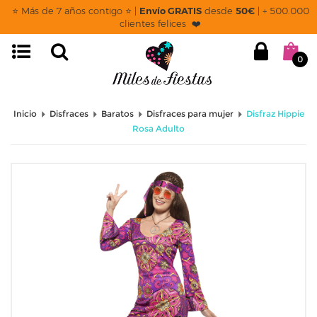
⭐ Más de 7 años contigo ⭐ |
Envío GRATIS
desde
50€
| + 500.000
clientes felices ❤️
0
Inicio
Disfraces
Baratos
Disfraces para mujer
Disfraz Hippie
Rosa Adulto