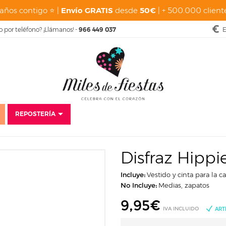
años contigo ⭐ |
Envío GRATIS
desde
50€
| + 500.000 cliente
o por teléfono? ¡Llámanos! -
966 449 037
E
REPOSTERÍA
Disfraces
Baratos
Disfraces para bebés
Disfraz Hippie Vestido Colo
Disfraz Hippi
Incluye:
Vestido y cinta para la c
No Incluye:
Medias, zapatos
9,95
€
IVA INCLUIDO
ART