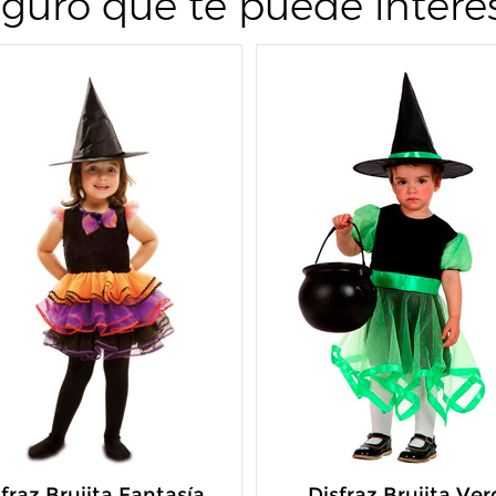
guro que te puede intere
fraz Brujita Fantasía
Disfraz Brujita Ver