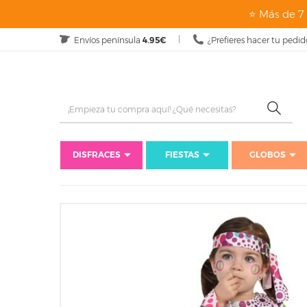
⭐ Más de 7 
Envíos península
4.95€
¿Prefieres hacer tu pedid
DISFRACES
FIESTAS
GLOBOS
Inicio