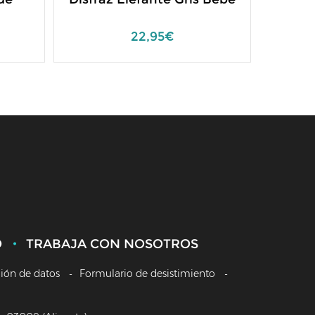
C
22,95€
O
TRABAJA CON NOSOTROS
ción de datos
Formulario de desistimiento