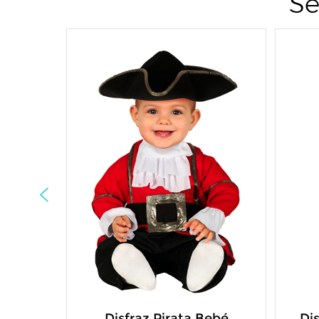
Se
Disfraz Pirata Bebé
Dis