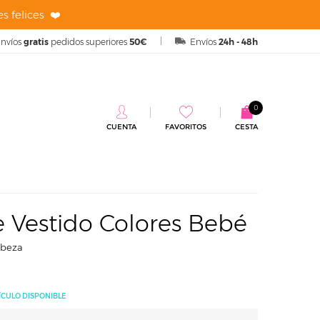
s felices ❤️
nvíos
gratis
pedidos superiores
50€
Envíos
24h - 48h
0
CUENTA
FAVORITOS
CESTA
res Bebé
e Vestido Colores Bebé
abeza
ÍCULO DISPONIBLE