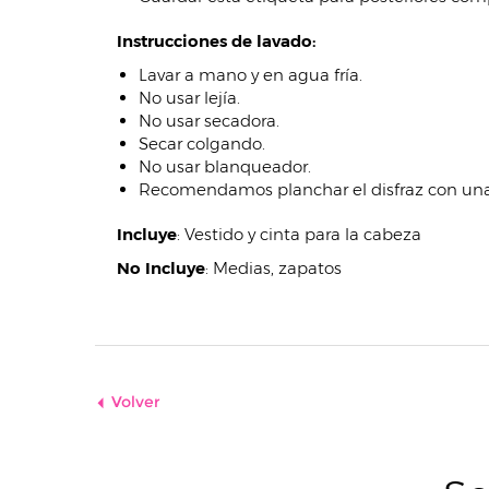
Instrucciones de lavado:
Lavar a mano y en agua fría.
No usar lejía.
No usar secadora.
Secar colgando.
No usar blanqueador.
Recomendamos planchar el disfraz con una 
Incluye
:
Vestido y cinta para la cabeza
No Incluye
:
Medias, zapatos
Volver