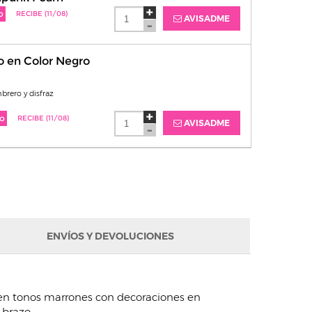
o
RECIBE (11/08)
AVISADME
o en Color Negro
brero y disfraz
o
RECIBE (11/08)
AVISADME
ENVÍOS Y DEVOLUCIONES
o en tonos marrones con decoraciones en
 brazo.