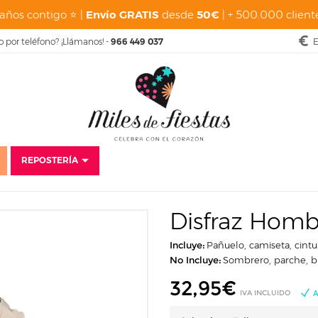
años contigo ⭐ |
Envío GRATIS
desde
50€
| + 500.000 cliente
o por teléfono? ¡Llámanos! -
966 449 037
E
REPOSTERÍA
Disfraces
Carnaval
Disfraces para hombre
Disfraz Hombre Steampu
Disfraz Hom
Incluye:
Pañuelo, camiseta, cint
No Incluye:
Sombrero, parche, big
32,95
€
IVA INCLUIDO
A