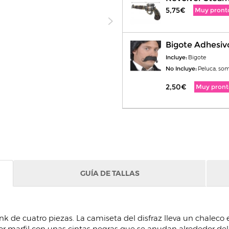
5,75€
Muy pront
Bigote Adhesiv
Incluye:
Bigote
No Incluye:
Peluca, som
2,50€
Muy pront
GUÍA DE TALLAS
k de cuatro piezas. La camiseta del disfraz lleva un chalec
r marfil con unas cintas negras que se anudan alrededor del