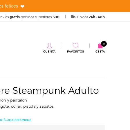
s felices ❤️
nvíos
gratis
pedidos superiores
50€
Envíos
24h - 48h
0
CUENTA
FAVORITOS
CESTA
nk Adulto
bre Steampunk Adulto
urón y pantalón
ote, collar, pistola y zapatos
RTÍCULO DISPONIBLE