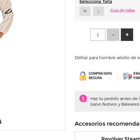
Selecciona Talla
Guía de tallas
M
L
Disfraz para hombre adulto de 
COMPRA 100%
ENV
SEGURA
PAR
Haz tu pedido antes de la
(salvo festivos y Baleares)
Accesorios recomenda
Revólver Stea