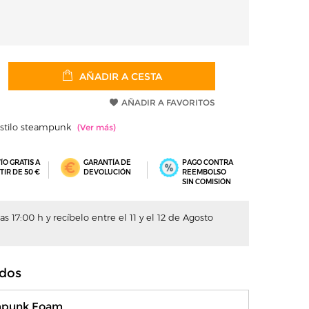
AÑADIR A CESTA
AÑADIR A FAVORITOS
estilo steampunk
ÍO GRATIS A
GARANTÍA DE
PAGO CONTRA
TIR DE 50 €
DEVOLUCIÓN
REEMBOLSO
SIN COMISIÓN
s 17:00 h y recíbelo entre el 11 y el 12 de Agosto
dos
mpunk Foam