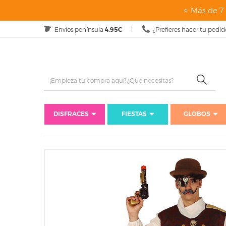
⭐ Más de 7 
Envíos península
4.95€
¿Prefieres hacer tu pedid
DISFRACES
FIESTAS
GLOBOS
Inicio