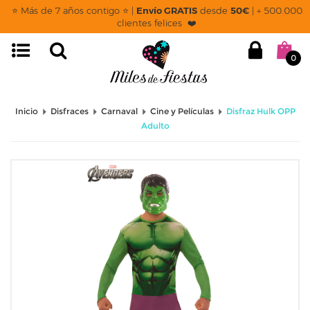
⭐ Más de 7 años contigo ⭐ |
Envío GRATIS
desde
50€
| + 500.000
clientes felices ❤️
0
Inicio
Disfraces
Carnaval
Cine y Películas
Disfraz Hulk OPP
Adulto