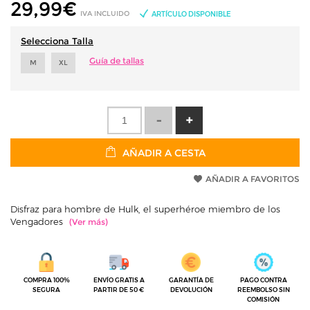
29,99
€
IVA INCLUIDO
ARTÍCULO DISPONIBLE
Selecciona Talla
Guía de tallas
M
XL
AÑADIR A CESTA
AÑADIR A FAVORITOS
Disfraz para hombre de Hulk, el superhéroe miembro de los
Vengadores
COMPRA 100%
ENVÍO GRATIS A
GARANTÍA DE
PAGO CONTRA
SEGURA
PARTIR DE 50 €
DEVOLUCIÓN
REEMBOLSO SIN
COMISIÓN