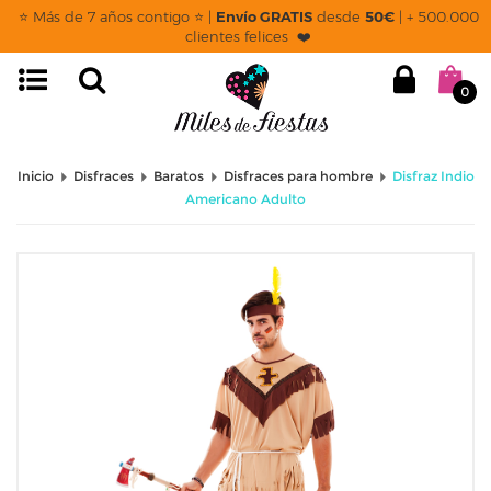
⭐ Más de 7 años contigo ⭐ |
Envío GRATIS
desde
50€
| + 500.000
clientes felices ❤️
0
Inicio
Disfraces
Baratos
Disfraces para hombre
Disfraz Indio
Americano Adulto