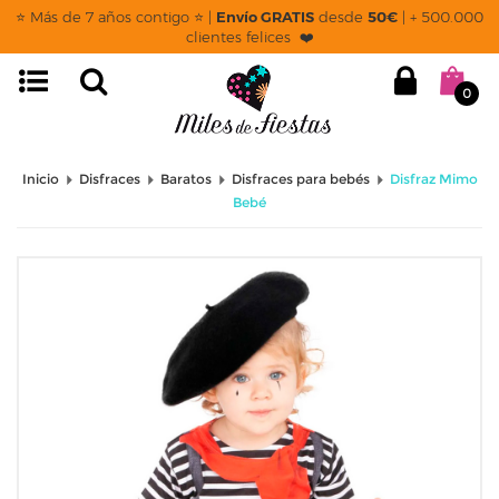
⭐ Más de 7 años contigo ⭐ |
Envío GRATIS
desde
50€
| + 500.000
clientes felices ❤️
0
Inicio
Disfraces
Baratos
Disfraces para bebés
Disfraz Mimo
Bebé