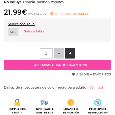
No Incluye:
Espada, pantys y zapatos
21,99
€
IVA INCLUIDO
ARTÍCULO NO DISPONIBLE
Selecciona Talla
Guía de tallas
M/L
AVISADME CUANDO HAYA STOCK
AÑADIR A FAVORITOS
Disfraz de mosquetera de color negro para adulto
COMPRA 100%
ENVÍO GRATIS A
GARANTÍA DE
PAGO CONTRA
SEGURA
PARTIR DE 50 €
DEVOLUCIÓN
REEMBOLSO SIN