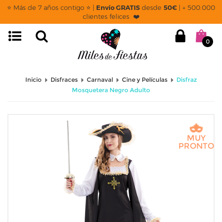
⭐ Más de 7 años contigo ⭐ |
Envío GRATIS
desde
50€
| + 500.000
clientes felices ❤️
0
Inicio
Disfraces
Carnaval
Cine y Películas
Disfraz
Mosquetera Negro Adulto
MUY
PRONTO