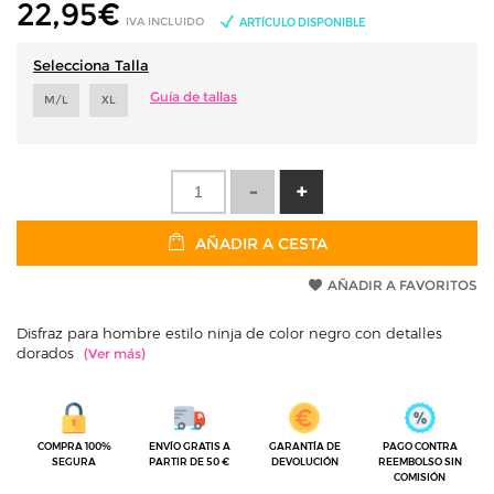
22,95
€
IVA INCLUIDO
ARTÍCULO DISPONIBLE
Selecciona Talla
Guía de tallas
M/L
XL
AÑADIR A CESTA
AÑADIR A FAVORITOS
Disfraz para hombre estilo ninja de color negro con detalles
dorados
COMPRA 100%
ENVÍO GRATIS A
GARANTÍA DE
PAGO CONTRA
SEGURA
PARTIR DE 50 €
DEVOLUCIÓN
REEMBOLSO SIN
COMISIÓN