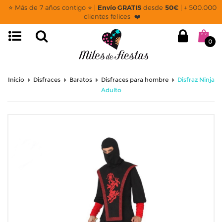
⭐ Más de 7 años contigo ⭐ |
Envío GRATIS
desde
50€
| + 500.000
clientes felices ❤️
0
Inicio
Disfraces
Baratos
Disfraces para hombre
Disfraz Ninja
Adulto