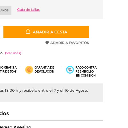
Guía de tallas
2 AÑOS
AÑADIR A CESTA
AÑADIR A FAVORITOS
ico
ÍO GRATIS A
GARANTÍA DE
PAGO CONTRA
TIR DE 50 €
DEVOLUCIÓN
REEMBOLSO
SIN COMISIÓN
s 18:00 h y recíbelo entre el 7 y el 10 de Agosto
dos
Payaso Asesino