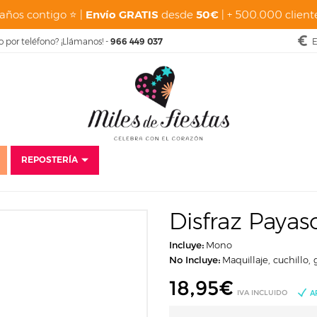
años contigo ⭐ |
Envío GRATIS
desde
50€
| + 500.000 cliente
o por teléfono? ¡Llámanos! -
966 449 037
E
REPOSTERÍA
Disfraces
Baratos
Disfraces para niños
Disfraz Payaso Maléfico In
Disfraz Payaso
Incluye:
Mono
No Incluye:
Maquillaje, cuchillo,
18,95
€
IVA INCLUIDO
A