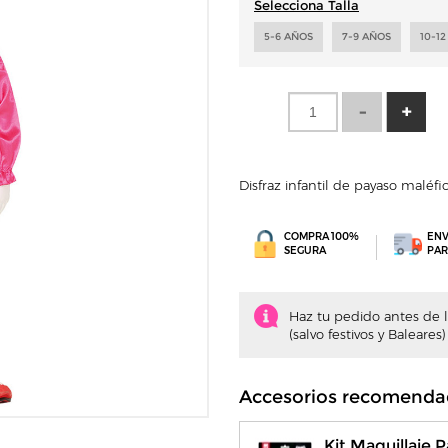
Selecciona Talla
5-6 AÑOS
7-9 AÑOS
10-1
Disfraz infantil de payaso maléf
COMPRA 100%
ENV
SEGURA
PAR
Haz tu pedido antes de la
(salvo festivos y Baleares)
Accesorios recomenda
Kit Maquillaje 