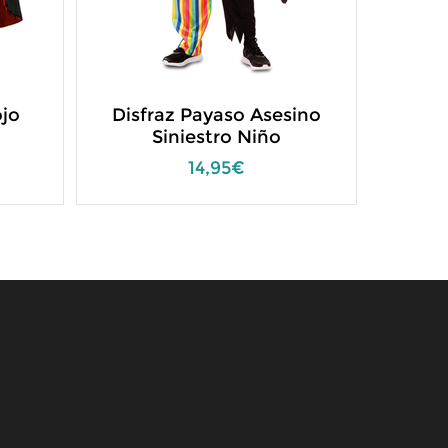
ojo
Disfraz Payaso Asesino
Disfr
Siniestro Niño
14,95€