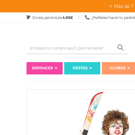
⭐ Más de 7 
Envíos península
4.95€
¿Prefieres hacer tu pedid
DISFRACES
FIESTAS
GLOBOS
Inicio