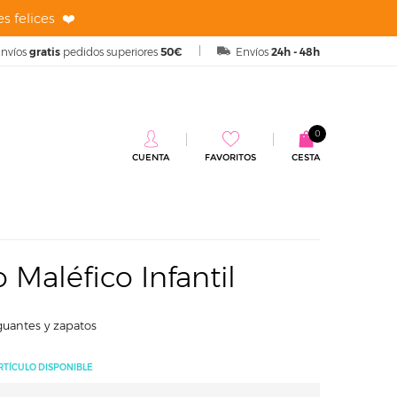
s felices ❤️
nvíos
gratis
pedidos superiores
50€
Envíos
24h - 48h
0
CUENTA
FAVORITOS
CESTA
fantil
 Maléfico Infantil
 guantes y zapatos
RTÍCULO DISPONIBLE