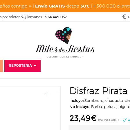
años contigo ⭐ |
Envío GRATIS
desde
50€
| + 500.000 cliente
o por teléfono? ¡Llámanos! -
966 449 037
E
REPOSTERÍA
Disfraces
Carnaval
Disfraces para hombre
Disfraz Pirata Barba Neg
Disfraz Pirat
Incluye:
Sombrero, chaqueta, cin
No Incluye:
Barba, peluca, bigote
23,49
€
IVA INCLUIDO
A