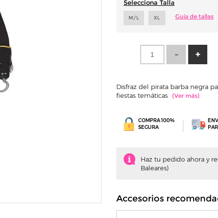
Selecciona Talla
Guía de tallas
M/L
XL
Disfraz del pirata barba negra p
fiestas temáticas
COMPRA 100%
ENV
SEGURA
PAR
Haz tu pedido ahora y recí
Baleares)
Accesorios recomenda