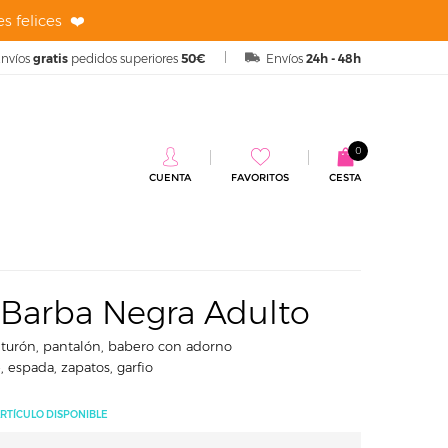
s felices ❤️
nvíos
gratis
pedidos superiores
50€
Envíos
24h - 48h
0
CUENTA
FAVORITOS
CESTA
ra Adulto
a Barba Negra Adulto
turón, pantalón, babero con adorno
, espada, zapatos, garfio
RTÍCULO DISPONIBLE