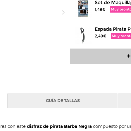
Set de Maquilla
1,49€
Muy pront
Espada Pirata P
2,49€
Muy pront
GUÍA DE TALLAS
ares con este
disfraz de pirata Barba Negra
compuesto por un