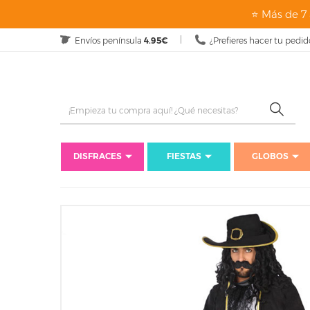
⭐ Más de 7 
Envíos península
4.95€
¿Prefieres hacer tu pedid
DISFRACES
FIESTAS
GLOBOS
Inicio