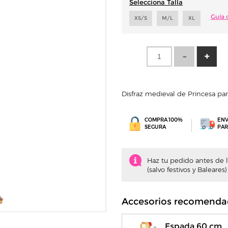
Selecciona Talla
Guía d
XS/S
M/L
XL
Disfraz medieval de Princesa pa
COMPRA 100%
ENV
SEGURA
PAR
Haz tu pedido antes de la
(salvo festivos y Baleares)
Accesorios recomenda
Espada 60 cm