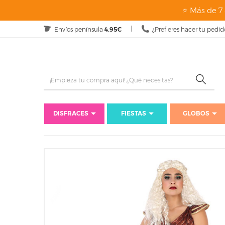
⭐ Más de 7 
Envíos península
4.95€
¿Prefieres hacer tu pedid
DISFRACES
FIESTAS
GLOBOS
In