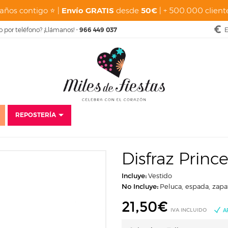
años contigo ⭐ |
Envío GRATIS
desde
50€
| + 500.000 cliente
o por teléfono? ¡Llámanos! -
966 449 037
E
REPOSTERÍA
icio
Disfraces
Carnaval
Disfraces para mujer
Disfraz Princesa Dra
Disfraz Princ
Incluye:
Vestido
No Incluye:
Peluca, espada, zapa
21,50
€
IVA INCLUIDO
A