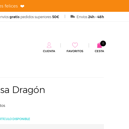
s felices ❤️
nvíos
gratis
pedidos superiores
50€
Envíos
24h - 48h
0
CUENTA
FAVORITOS
CESTA
gón
esa Dragón
tos
RTÍCULO DISPONIBLE