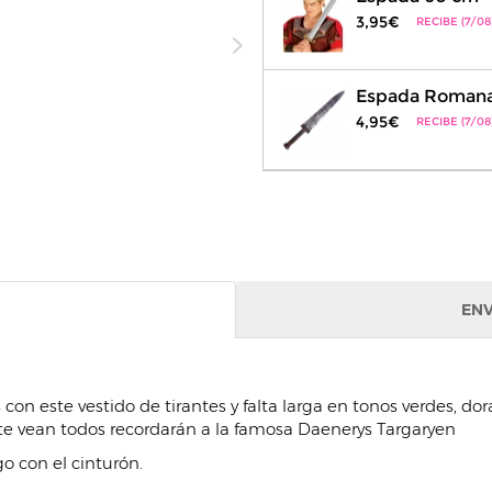
3,95€
RECIBE (7/08
Espada Romana
4,95€
RECIBE (7/08
ENV
n este vestido de tirantes y falta larga en tonos verdes, dora
te vean todos recordarán a la famosa Daenerys Targaryen
go con el cinturón.