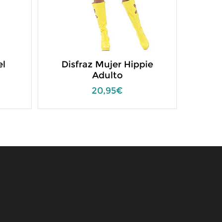
el
Disfraz Mujer Hippie
Disf
Adulto
Clau
20,95€