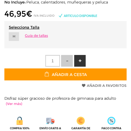
No Incluye:
Peluca, calentadores, muñequeras y peluca
46,95
€
IVA INCLUIDO
ARTÍCULO DISPONIBLE
Selecciona Talla
Guía de tallas
M
AÑADIR A CESTA
AÑADIR A FAVORITOS
Disfraz súper gracioso de profesora de gimnasia para adulto
COMPRA 100%
ENVÍO GRATIS A
GARANTÍA DE
PAGO CONTRA