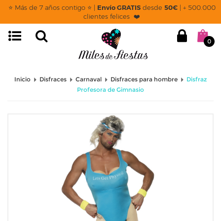
⭐ Más de 7 años contigo ⭐ |
Envío GRATIS
desde
50€
| + 500.000
clientes felices ❤️
0
Inicio
Disfraces
Carnaval
Disfraces para hombre
Disfraz
Profesora de Gimnasio