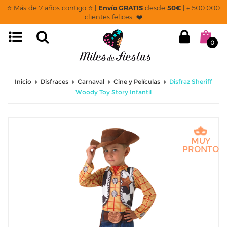
⭐ Más de 7 años contigo ⭐ |
Envío GRATIS
desde
50€
| + 500.000
clientes felices ❤️
0
Inicio
Disfraces
Carnaval
Cine y Películas
Disfraz Sheriff
Woody Toy Story Infantil
MUY
PRONTO