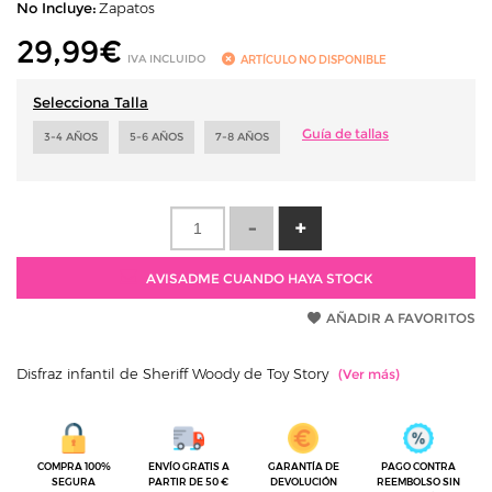
No Incluye:
Zapatos
29,99
€
IVA INCLUIDO
ARTÍCULO NO DISPONIBLE
Selecciona Talla
Guía de tallas
3-4 AÑOS
5-6 AÑOS
7-8 AÑOS
AVISADME CUANDO HAYA STOCK
AÑADIR A FAVORITOS
Disfraz infantil de Sheriff Woody de Toy Story
COMPRA 100%
ENVÍO GRATIS A
GARANTÍA DE
PAGO CONTRA
SEGURA
PARTIR DE 50 €
DEVOLUCIÓN
REEMBOLSO SIN