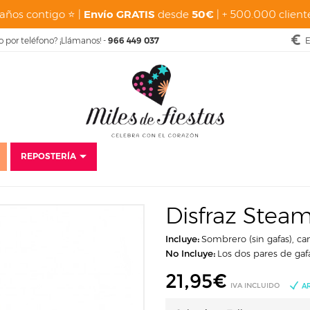
años contigo ⭐ |
Envío GRATIS
desde
50€
| + 500.000 cliente
o por teléfono? ¡Llámanos! -
966 449 037
E
REPOSTERÍA
o
Disfraces
Baratos
Disfraces para hombre
Disfraz Steampunk H
Disfraz Ste
Incluye:
Sombrero (sin gafas), ca
No Incluye:
Los dos pares de gafa
21,95
€
IVA INCLUIDO
A