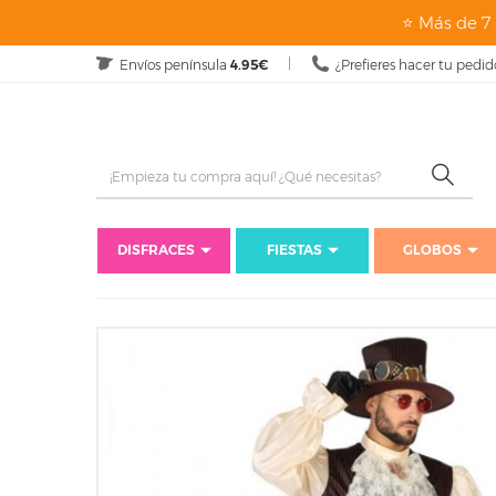
⭐ Más de 7 
Envíos península
4.95€
¿Prefieres hacer tu pedid
DISFRACES
FIESTAS
GLOBOS
Inici