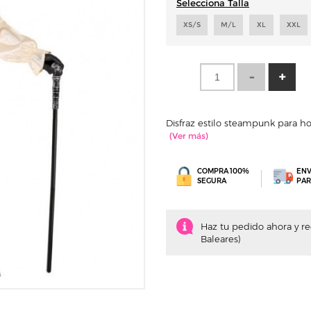
Selecciona Talla
XS/S
M/L
XL
XXL
Disfraz estilo steampunk para ho
COMPRA 100%
ENV
SEGURA
PAR
Haz tu pedido ahora y rec
Baleares)