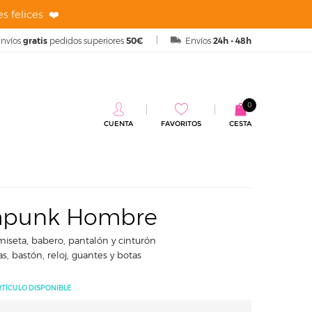
s felices ❤️
nvíos
gratis
pedidos superiores
50€
Envíos
24h - 48h
0
CUENTA
FAVORITOS
CESTA
ombre
ampunk Hombre
miseta, babero, pantalón y cinturón
s, bastón, reloj, guantes y botas
RTÍCULO DISPONIBLE