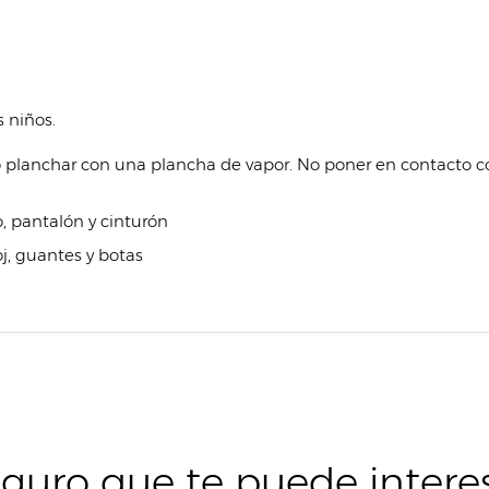
 niños.
o planchar con una plancha de vapor. No poner en contacto co
, pantalón y cinturón
oj, guantes y botas
guro que te puede intere