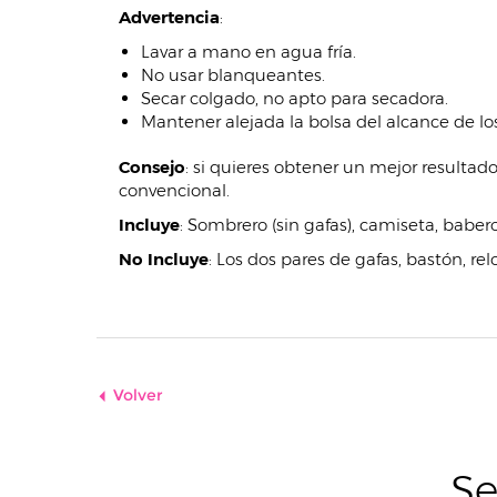
Advertencia
:
Lavar a mano en agua fría.
No usar blanqueantes.
Secar colgado, no apto para secadora.
Mantener alejada la bolsa del alcance de los
Consejo
: si quieres obtener un mejor resultad
convencional.
Incluye
:
Sombrero (sin gafas), camiseta, babero
No Incluye
:
Los dos pares de gafas, bastón, rel
Volver
Se