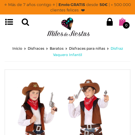
⭐ Más de 7 años contigo ⭐ |
Envío GRATIS
desde
50€
| + 500.000
clientes felices ❤️
0
Inicio
Disfraces
Baratos
Disfraces para niñas
Disfraz
Vaquero Infantil