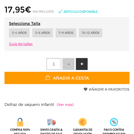
17,95
€
IVA INCLUIDO
ARTÍCULO DISPONIBLE
Selecciona Talla
3-4 AÑOS
5-6 AÑOS
7-9 AÑOS
10-12 AÑOS
Guía de tallas
AÑADIR A CESTA
AÑADIR A FAVORITOS
Disfraz de vaquero infantil
COMPRA 100%
ENVÍO GRATIS A
GARANTÍA DE
PAGO CONTRA
SEGURA
PARTIR DE 50 €
DEVOLUCIÓN
REEMBOLSO SIN