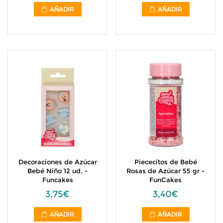
AÑADIR
AÑADIR
Decoraciones de Azúcar
Piececitos de Bebé
Bebé Niño 12 ud. -
Rosas de Azúcar 55 gr -
Funcakes
FunCakes
3,75€
3,40€
AÑADIR
AÑADIR