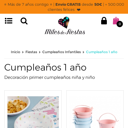
page: listado
⭐ Más de 7 años contigo ⭐ |
Envío GRATIS
desde
50€
| + 500.000
clientes felices ❤️
0
Inicio
Fiestas
Cumpleaños Infantiles
Cumpleaños 1 año
Cumpleaños 1 año
Decoración primer cumpleaños niña y niño