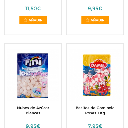
11,50€
9,95€
AÑADIR
AÑADIR
Nubes de Azúcar
Besitos de Gominola
Blancas
Rosas 1 Kg
9,95€
7,95€