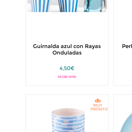
Guirnalda azul con Rayas
Per
Onduladas
4,50€
RECIBE (11/08)
MUY
PRONTO