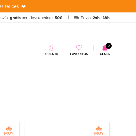
s felices ❤️
nvíos
gratis
pedidos superiores
50€
Envíos
24h - 48h
0
CUENTA
FAVORITOS
CESTA
MUY
MUY