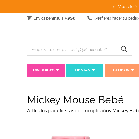
page: listado
⭐ Más de 7 
Envíos península
4.95€
¿Prefieres hacer tu pedid
DISFRACES
FIESTAS
GLOBOS
Mickey Mouse Bebé
Artículos para fiestas de cumpleaños Mickey Be