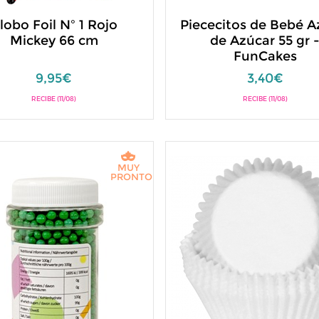
lobo Foil Nº 1 Rojo
Piececitos de Bebé A
Mickey 66 cm
de Azúcar 55 gr 
FunCakes
9,95€
3,40€
RECIBE (11/08)
RECIBE (11/08)
MUY
PRONTO