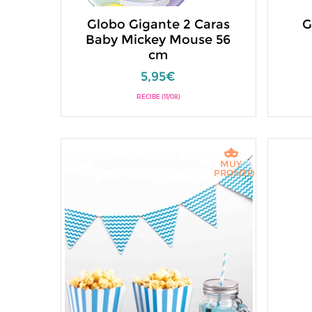
Globo Gigante 2 Caras
G
Baby Mickey Mouse 56
cm
5,95€
RECIBE (11/08)
MUY
PRONTO