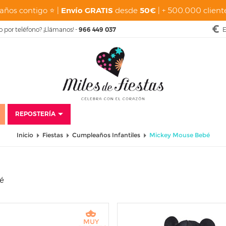
años contigo ⭐ |
Envío GRATIS
desde
50€
| + 500.000 cliente
o por teléfono? ¡Llámanos! -
966 449 037
E
REPOSTERÍA
Inicio
Fiestas
Cumpleaños Infantiles
Mickey Mouse Bebé
bé
MUY