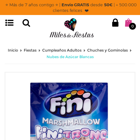
⭐ Más de 7 años contigo ⭐ |
Envío GRATIS
desde
50€
| + 500.000
clientes felices ❤️
0
Inicio
Fiestas
Cumpleaños Adultos
Chuches y Gominolas
Nubes de Azúcar Blancas