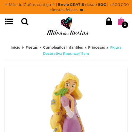
⭐ Más de 7 años contigo ⭐ |
Envío GRATIS
desde
50€
| + 500.000
clientes felices ❤️
0
Inicio
Fiestas
Cumpleaños Infantiles
Princesas
Figura
Decorativa Rapunzel 11cm