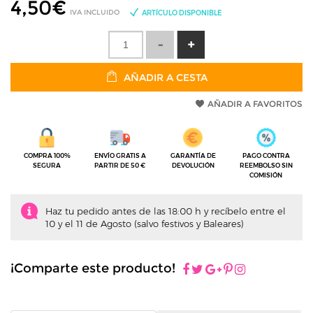
4,50
€
IVA INCLUIDO
ARTÍCULO DISPONIBLE
AÑADIR A CESTA
AÑADIR A FAVORITOS
COMPRA 100%
ENVÍO GRATIS A
GARANTÍA DE
PAGO CONTRA
SEGURA
PARTIR DE 50 €
DEVOLUCIÓN
REEMBOLSO SIN
COMISIÓN
Haz tu pedido antes de las 18:00 h y recíbelo entre el
10 y el 11 de Agosto (salvo festivos y Baleares)
¡Comparte este producto!