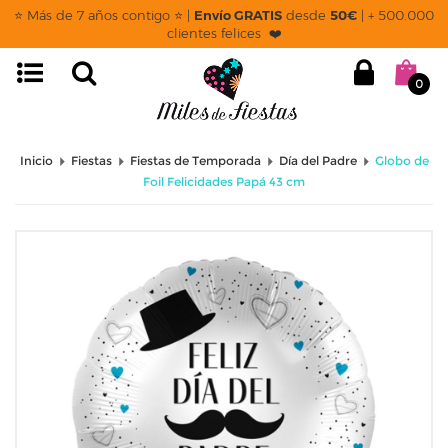
⭐ Más de 7 años contigo ⭐ |
Envío GRATIS
desde
50€
| + 500.000
clientes felices ❤️
0
Inicio
Fiestas
Fiestas de Temporada
Día del Padre
Globo de
Foil Felicidades Papá 43 cm