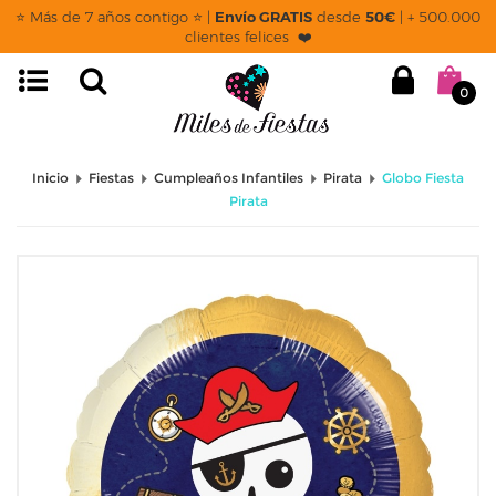
⭐ Más de 7 años contigo ⭐ |
Envío GRATIS
desde
50€
| + 500.000
clientes felices ❤️
0
Inicio
Fiestas
Cumpleaños Infantiles
Pirata
Globo Fiesta
Pirata