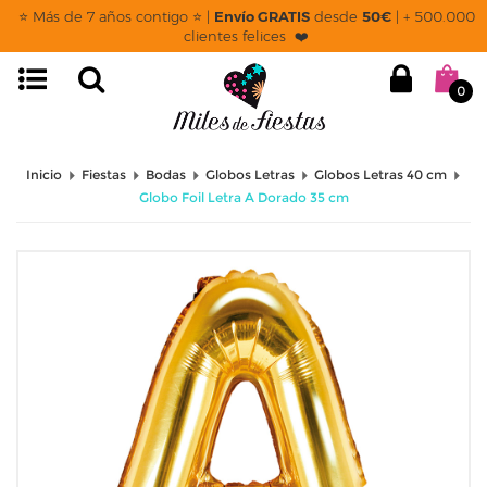
⭐ Más de 7 años contigo ⭐ |
Envío GRATIS
desde
50€
| + 500.000
clientes felices ❤️
0
Inicio
Fiestas
Bodas
Globos Letras
Globos Letras 40 cm
Globo Foil Letra A Dorado 35 cm