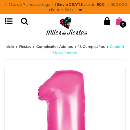
⭐ Más de 7 años contigo ⭐ |
Envío GRATIS
desde
50€
| + 500.000
clientes felices ❤️
0
Inicio
Fiestas
Cumpleaños Adultos
18 Cumpleaños
Globo Nº
1 Rosa 1 metro