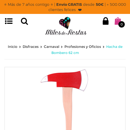
⭐ Más de 7 años contigo ⭐ |
Envío GRATIS
desde
50€
| + 500.000
clientes felices ❤️
0
Inicio
Disfraces
Carnaval
Profesiones y Oficios
Hacha de
Bombero 62 cm