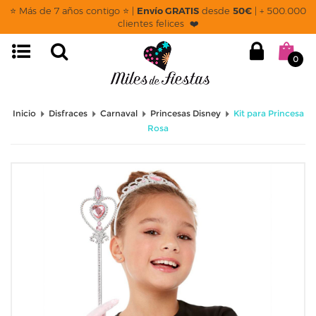
⭐ Más de 7 años contigo ⭐ |
Envío GRATIS
desde
50€
| + 500.000
clientes felices ❤️
0
Inicio
Disfraces
Carnaval
Princesas Disney
Kit para Princesa
Rosa