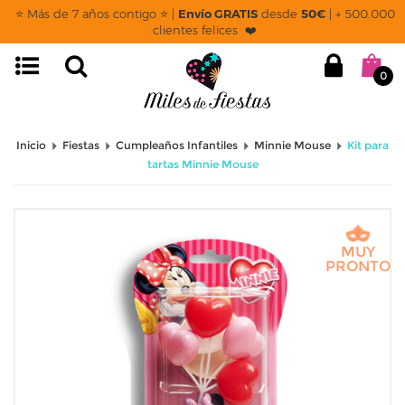
⭐ Más de 7 años contigo ⭐ |
Envío GRATIS
desde
50€
| + 500.000
clientes felices ❤️
0
Inicio
Fiestas
Cumpleaños Infantiles
Minnie Mouse
Kit para
tartas Minnie Mouse
MUY
PRONTO