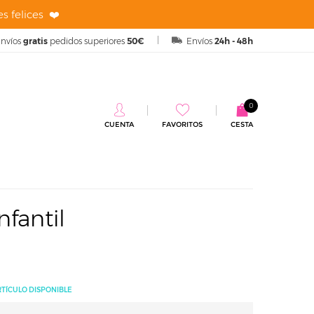
s felices ❤️
nvíos
gratis
pedidos superiores
50€
Envíos
24h - 48h
0
CUENTA
FAVORITOS
CESTA
Infantil
nfantil
RTÍCULO DISPONIBLE