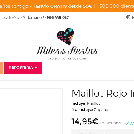
años contigo ⭐ |
Envío GRATIS
desde
50€
| + 500.000 cliente
o por teléfono? ¡Llámanos! -
966 449 037
E
REPOSTERÍA
Disfraces
Complementos
Monos Interiores/ Maillots
Maillot Rojo 
Maillot Rojo I
Incluye:
Maillot
No Incluye:
Zapatos
14,95
€
IVA INCLUIDO
A