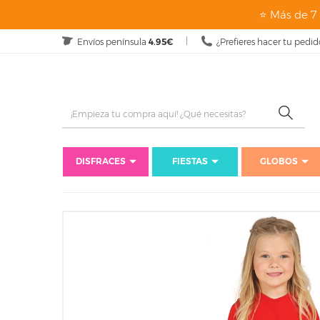
⭐ Más de 7 
Envíos península
4.95€
¿Prefieres hacer tu pedid
DISFRACES
FIESTAS
GLOBOS
Inicio