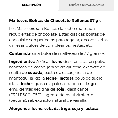
DESCRIPCIÓN
ENVÍOS Y DEVOLUCIONES
Maltesers Bolitas de Chocolate Rellenas 37 gr.
Los Maltesers son Bolitas de leche malteada
recubiertas de chocolate. Estas clásicas bolitas de
chocolate son perfectas para regalar, decorar tartas
y mesas dulces de cumpleaños, fiestas, etc.
Contenido
: una bolsa de maltesers de 37 gramos
Ingredientes
: Azúcar,
leche
descremada en polvo,
manteca de cacao, jarabe de glucosa, extracto de
malta de
cebada
, pasta de cacao, grasa de
mantequilla (de la
leche
),
lactosa
,polvo de suero
(de la
leche
), grasa de palma, harina de
trigo
,
emulgentes (lecitina de
soja
), gasificante
(E341,E500, E501), agente de recubrimiento
(pectina), sal, extracto natural de vainilla.
Alérgenos: leche, cebada, trigo, soja y lactosa.