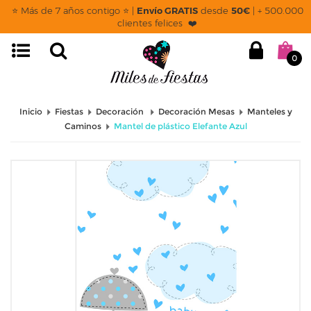
⭐ Más de 7 años contigo ⭐ |
Envío GRATIS
desde
50€
| + 500.000
clientes felices ❤️
0
Inicio
Fiestas
Decoración
Decoración Mesas
Manteles y
Caminos
Mantel de plástico Elefante Azul