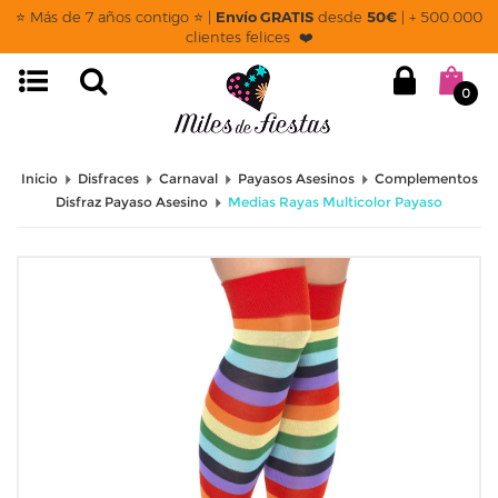
⭐ Más de 7 años contigo ⭐ |
Envío GRATIS
desde
50€
| + 500.000
clientes felices ❤️
0
Inicio
Disfraces
Carnaval
Payasos Asesinos
Complementos
Disfraz Payaso Asesino
Medias Rayas Multicolor Payaso