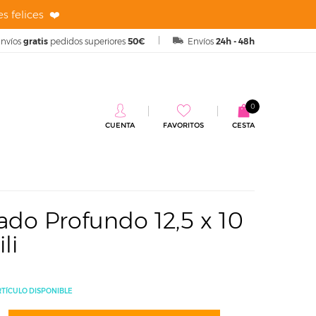
s felices ❤️
nvíos
gratis
pedidos superiores
50€
Envíos
24h - 48h
0
CUENTA
FAVORITOS
CESTA
do 12,5 x 10 cm de alto Ibili
do Profundo 12,5 x 10
li
RTÍCULO DISPONIBLE