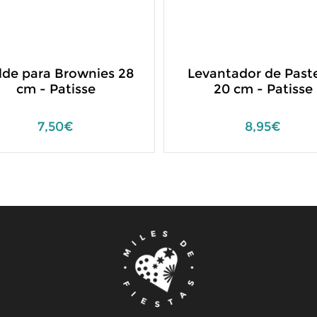
de para Brownies 28
Levantador de Past
cm - Patisse
20 cm - Patisse
7,50€
8,95€