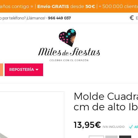
años contigo ⭐ |
Envío GRATIS
desde
50€
| + 500.000 cliente
o por teléfono? ¡Llámanos! -
966 449 037
E
REPOSTERÍA
 para Tartas
Moldes Cuadrados y Rectangulares
Molde Cuadrado Profun
Molde Cuadra
cm de alto Ibi
13,95
€
IVA INCLUIDO
A