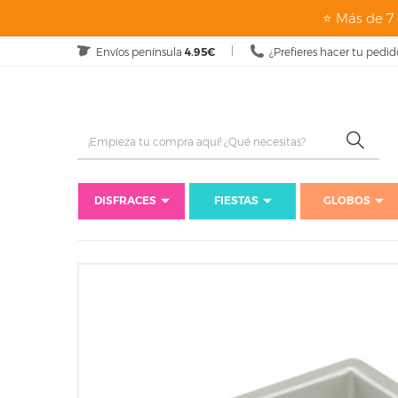
⭐ Más de 7 
Envíos península
4.95€
¿Prefieres hacer tu pedid
DISFRACES
FIESTAS
GLOBOS
Inicio
Repostería
Moldes