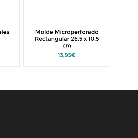
eles
Molde Microperforado
Molde
Rectangular 26,5 x 10,5
cm
13,95€