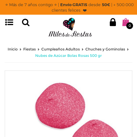
⭐ Más de 7 años contigo ⭐ |
Envío GRATIS
desde
50€
| + 500.000
clientes felices ❤️
0
Inicio
Fiestas
Cumpleaños Adultos
Chuches y Gominolas
Nubes de Azúcar Bolas Rosas 500 gr