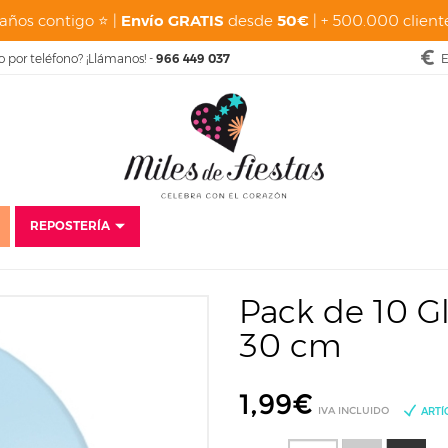
años contigo ⭐ |
Envío GRATIS
desde
50€
| + 500.000 cliente
o por teléfono? ¡Llámanos! -
966 449 037
E
REPOSTERÍA
pleaños Adultos
Alicia en el País de las Maravillas
Pack de 10 Globos 
Pack de 10 G
30 cm
1,99
€
IVA INCLUIDO
ARTÍ