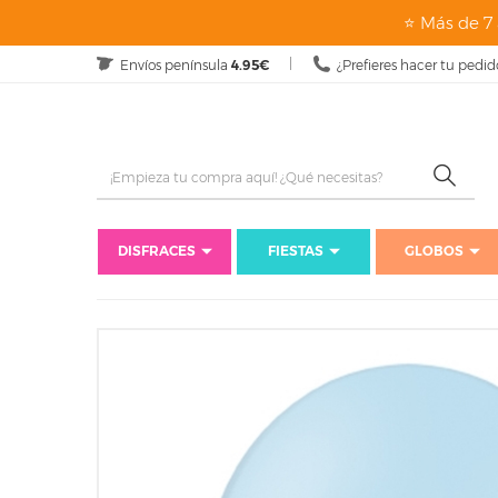
⭐ Más de 7 
Envíos península
4.95€
¿Prefieres hacer tu pedid
DISFRACES
FIESTAS
GLOBOS
Inicio
Fiestas
Cum