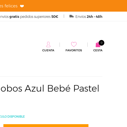
s felices ❤️
nvíos
gratis
pedidos superiores
50€
Envíos
24h - 48h
0
CUENTA
FAVORITOS
CESTA
Azul Bebé Pastel 30 cm
lobos Azul Bebé Pastel
CULO DISPONIBLE