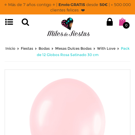
⭐ Más de 7 años contigo ⭐ |
Envío GRATIS
desde
50€
| + 500.000
clientes felices ❤️
0
Inicio
Fiestas
Bodas
Mesas Dulces Bodas
With Love
Pack
de 12 Globos Rosa Satinado 30 cm