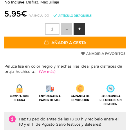
No Incluye:
Disfraz, Maquillaje
5,95
€
IVA INCLUIDO
ARTÍCULO DISPONIBLE
AÑADIR A CESTA
AÑADIR A FAVORITOS
Peluca lisa en color negro y mechas lilas ideal para disfraces de
bruja, hechicera...
COMPRA 100%
ENVÍO GRATIS A
GARANTÍA DE
PAGO CONTRA
SEGURA
PARTIR DE 50 €
DEVOLUCIÓN
REEMBOLSO SIN
COMISIÓN
Haz tu pedido antes de las 18:00 h y recíbelo entre el
10 y el 11 de Agosto (salvo festivos y Baleares)