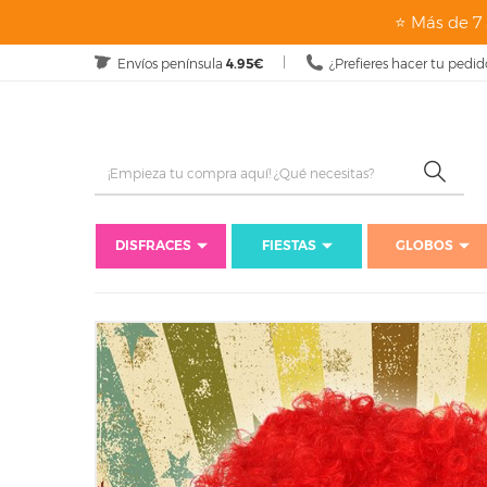
⭐ Más de 7 
Envíos península
4.95€
¿Prefieres hacer tu pedid
DISFRACES
FIESTAS
GLOBOS
Inicio