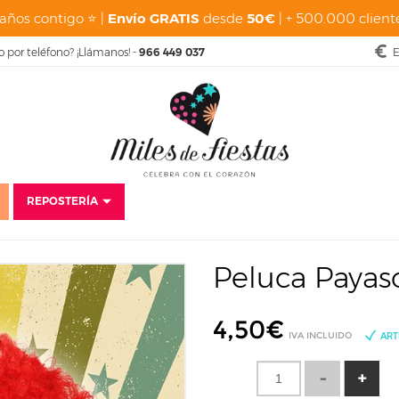
años contigo ⭐ |
Envío GRATIS
desde
50€
| + 500.000 cliente
o por teléfono? ¡Llámanos! -
966 449 037
E
REPOSTERÍA
Disfraces
Carnaval
Alicia en el País de las Maravillas
Peluca Payas
Peluca Payas
4,50
€
IVA INCLUIDO
ART