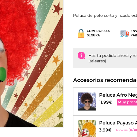
Peluca de pelo corto y rizado est
COMPRA 100%
ENV
SEGURA
PAR
Haz tu pedido ahora y recí
Baleares)
Accesorios recomenda
Peluca Afro Ne
11,99€
Muy pron
Peluca Payaso A
3,99€
RECIBE (11/0