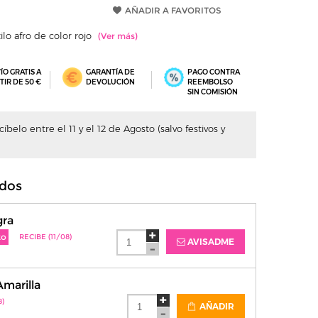
AÑADIR A FAVORITOS
ilo afro de color rojo
ÍO GRATIS A
GARANTÍA DE
PAGO CONTRA
TIR DE 50 €
DEVOLUCIÓN
REEMBOLSO
SIN COMISIÓN
belo entre el 11 y el 12 de Agosto (salvo festivos y
dos
gra
to
RECIBE (11/08)
AVISADME
marilla
8)
AÑADIR