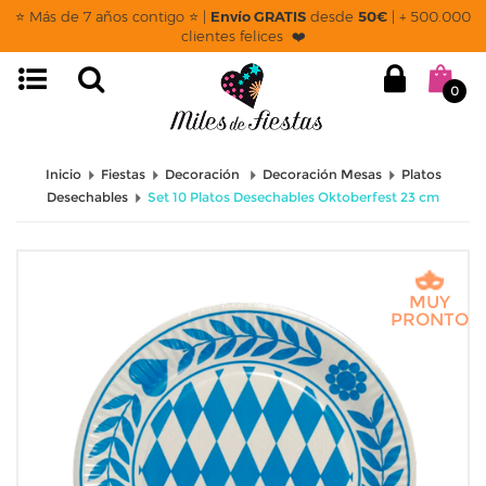
⭐ Más de 7 años contigo ⭐ |
Envío GRATIS
desde
50€
| + 500.000
clientes felices ❤️
0
Inicio
Fiestas
Decoración
Decoración Mesas
Platos
Desechables
Set 10 Platos Desechables Oktoberfest 23 cm
MUY
PRONTO