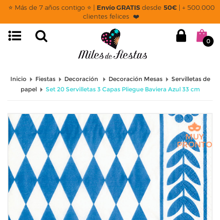
⭐ Más de 7 años contigo ⭐ |
Envío GRATIS
desde
50€
| + 500.000
clientes felices ❤️
0
Inicio
Fiestas
Decoración
Decoración Mesas
Servilletas de
papel
Set 20 Servilletas 3 Capas Pliegue Baviera Azul 33 cm
MUY
PRONTO