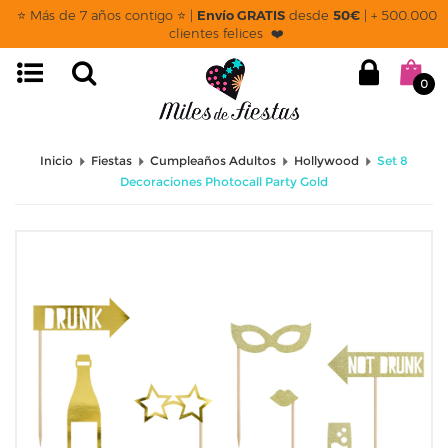
⭐ Más de 7 años contigo ⭐ |
Envío GRATIS
desde
50€
| + 500.000
clientes felices ❤️
0
Inicio
Fiestas
Cumpleaños Adultos
Hollywood
Set 8
Decoraciones Photocall Party Gold