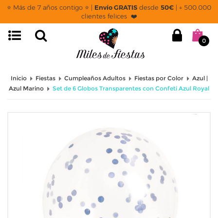
⭐ Más de 7 años contigo ⭐ |
Envío GRATIS
desde
50€
| + 500.000
clientes felices ❤️
0
Inicio
Fiestas
Cumpleaños Adultos
Fiestas por Color
Azul |
Azul Marino
Set de 6 Globos Transparentes con Confeti Azul Royal