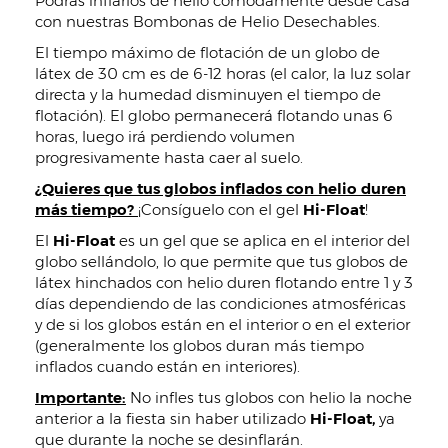
Podrás inflarlos de helio cómodamente desde casa
con nuestras Bombonas de Helio Desechables.
El tiempo máximo de flotación de un globo de
látex de 30 cm es de 6-12 horas (el calor, la luz solar
directa y la humedad disminuyen el tiempo de
flotación). El globo permanecerá flotando unas 6
horas, luego irá perdiendo volumen
progresivamente hasta caer al suelo.
¿Quieres que tus globos inflados con helio duren
más tiempo?
¡Consíguelo con el gel
Hi-Float
!
El
Hi-Float
es un gel que se aplica en el interior del
globo sellándolo, lo que permite que tus globos de
látex hinchados con helio duren flotando entre 1 y 3
días dependiendo de las condiciones atmosféricas
y de si los globos están en el interior o en el exterior
(generalmente los globos duran más tiempo
inflados cuando están en interiores).
Importante:
No infles tus globos con helio la noche
anterior a la fiesta sin haber utilizado
Hi-Float,
ya
que durante la noche se desinflarán.