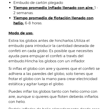
Embudo de cartón plegado
Tiempo promedio inflado llenado con aire:
1 -
2 semanas.
Tiempo promedio de flotación llenado con
helio:
6-8 horas.
Modo de uso:
Estira los globos antes de hincharlos.Utiliza el
embudo para introducir la cantidad deseada de
confeti en cada globo. Es posible que necesites
ayuda para empujar el confeti a través del
embudo.Hincha los globos con un inflador.
Si inflas el globo con aire y quieres que el confeti se
adhiera a las paredes del globo, solo tienes que
frotar el globo con la mano para crear electricidad
estática y agitar luego el globo.
Puedes inflar los globos tanto con helio como con
aire, aunque si quieres que floten deberás inflarlos
con helio.